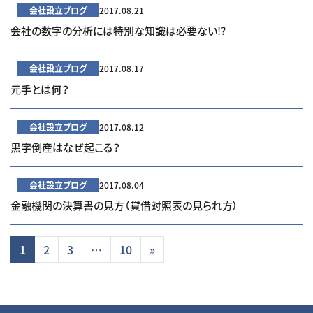
会社設立ブログ
2017.08.21
会社の数字の分析には特別な知識は必要ない!?
会社設立ブログ
2017.08.17
元手とは何？
会社設立ブログ
2017.08.12
黒字倒産はなぜ起こる？
会社設立ブログ
2017.08.04
金融機関の決算書の見方（貸借対照表の見られ方）
投稿ナビゲーション
1
2
3
…
10
»