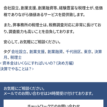
会社設立、創業支援、創業融資等、経験豊富な税理士が、低価
格でありながら価値あるサービスを提供致します。
また、弊事務所の税理士は、税務調査対応に非常に長けてお
り、調査能力も高いことを自負しております。
安心して、お気軽にご相談ください。
タグ
会社設立
、
創業支援
、
創業融資
、
千代田区
、
東京
、
決算
月
、
税理士
投稿ナビゲーション
資本金はいくらにすればいいの？（決め方編）
決算でやることは？
お気軽にご相談ください。
メールでのお問い合わせは24時間受け付けております。
チャットワークでのお問い合わせ